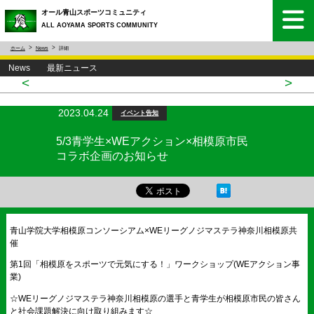
オール青山スポーツコミュニティ
ALL AOYAMA SPORTS COMMUNITY
ホーム
News
詳細
News 最新ニュース
<
>
2023.04.24
イベント告知
5/3青学生×WEアクション×相模原市民
コラボ企画のお知らせ
青山学院大学相模原コンソーシアム×WEリーグノジマステラ神奈川相模原共
催
第1回「相模原をスポーツで元気にする！」ワークショップ(WEアクション事
業)
☆WEリーグノジマステラ神奈川相模原の選手と青学生が相模原市民の皆さん
と社会課題解決に向け取り組みます☆